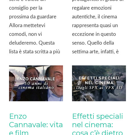
consiglio per la
regalare emozioni
prossima da guardare
autentiche, il cinema
Allora mettetevi
rappresenta quasi un
comodi, non vi
eccezione in questo
deluderemo. Questa
senso. Quello della
lista è stata scritta a più
settima arte, infatti, è
mani da tutta la
ancora un terreno fertile
redazione! Lista delle
per molti artisti con la A
migliori serie TV Netflix
maiuscola. Dopo […]
da vedere nel 2019 Se
amate […]
Enzo
Effetti speciali
Cannavale: vita
nel cinema:
e film
cosa c’è dietro