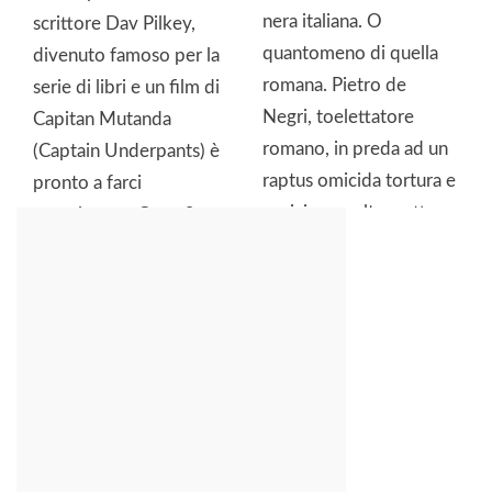
nera italiana. O
scrittore Dav Pilkey,
quantomeno di quella
divenuto famoso per la
romana. Pietro de
serie di libri e un film di
Negri, toelettatore
Capitan Mutanda
romano, in preda ad un
(Captain Underpants) è
raptus omicida tortura e
pronto a farci
sevizia per oltre sette
emozionare. Come?
ore il suo aguzzino
Con quel tocco di
Giancarlo Ricci fino ad
simpatia e delicata
ucciderlo. Correva
sfrontatezza che piace
l’anno 1988. Sono
sia ai ragazzi […]
passati 30 anni dal
tragico episodio […]