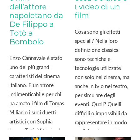
dell’attore
i video di un
napoletano da
film
De Filippo a
Totò a
Cosa sono gli effetti
Bombolo
speciali? Nella loro
definizione classica
Enzo Cannavale è stato
sono tecniche e
uno dei più grandi
tecnologie utilizzate
caratteristi del cinema
non solo nel cinema, ma
italiano. E un attore
anche in tv o nel teatro,
indimenticabile per chi
per simulare degli
ha amato i film di Tomas
eventi. Quali? Quelli
Milian o i suoi duetti
difficili o impossibili da
artistici con Sophia
rappresentare in modo
Loren, Totò, Vittorio de
tradizionale, perché
Sica, Bombolo e tanti