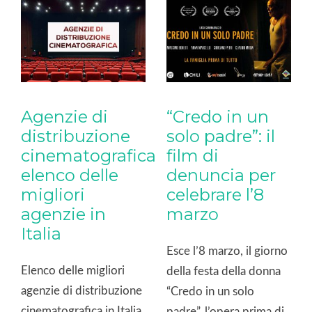
se
a
Agenzie di
“Credo in un
distribuzione
solo padre”: il
cinematografica:
film di
elenco delle
denuncia per
migliori
celebrare l’8
agenzie in
marzo
Italia
Esce l’8 marzo, il giorno
Elenco delle migliori
della festa della donna
agenzie di distribuzione
“Credo in un solo
cinematografica in Italia,
padre”, l’opera prima di