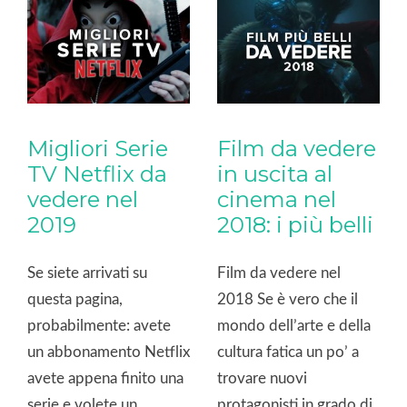
Natale, croce e delizia
della sua straordinaria
[…]
carriera, Meryl Streep si
è […]
Migliori Serie
Film da vedere
TV Netflix da
in uscita al
vedere nel
cinema nel
2019
2018: i più belli
Se siete arrivati su
Film da vedere nel
questa pagina,
2018 Se è vero che il
probabilmente: avete
mondo dell’arte e della
un abbonamento Netflix
cultura fatica un po’ a
avete appena finito una
trovare nuovi
serie e volete un
protagonisti in grado di