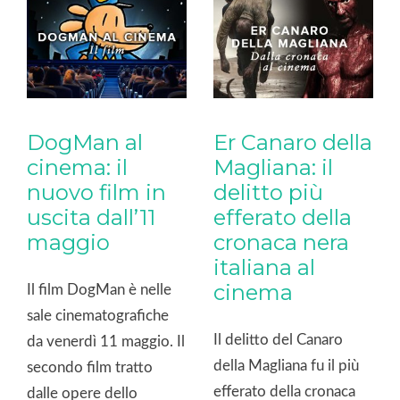
troppo costosi e
altri. Con 50 anni di
pericolosi. O
carriera e oltre 100 tra
semplicemente contrari
film e serie tv, la […]
alle leggi della natura.
Dunque, nell’industria
dell’intrattenimento,
DogMan al
Er Canaro della
quando […]
cinema: il
Magliana: il
nuovo film in
delitto più
uscita dall’11
efferato della
maggio
cronaca nera
italiana al
cinema
Il film DogMan è nelle
sale cinematografiche
Il delitto del Canaro
da venerdì 11 maggio. Il
della Magliana fu il più
secondo film tratto
efferato della cronaca
dalle opere dello